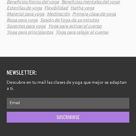
Beneficios físicos del yoga
Beneficios mentales del yoga
Esterillas de yoga
Flexibilidad
Hatha yoga
Material para yoga
Meditación
Primera clase de yoga
Ropa para yoga
Sesión de Yoga de 10 minutos
Soportes para yoga
Yoga para activar el cuerpo
Yoga para principiantes
Yoga para relajar el cuerpo
NEWSLETTER:
Descubre en tu mail las clases de yoga que mejor se adaptan
a ti.