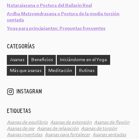
Natarajasana o Postura del Bailarín Real
Ardha Matsyendrasana o Postura de la media torsión
sentada
Yoga para principiantes: Preguntas frecuentes
CATEGORÍAS
Asanas
Beneficios
Iniciándome en el Yoga
Más que asanas
Meditación
Rutinas
INSTAGRAM
ETIQUETAS
Asanas de equilibrio
Asanas de extensión
Asanas de flexión
Asanas de pie
Asanas de relajación
Asanas de torsión
Asanas invertidas
Asanas para fortalecer
Asanas sentadas