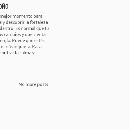
OÑO
l mejor momento para
 y descubrir la fortaleza
dentro. Es normal que tu
os cambios y que sienta
nergía. Puede que estés
 o más inquieta. Para
ontrar la calma y...
No more posts
ÚLTIMOS ARTÍCULOS: