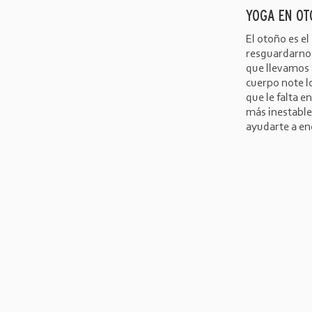
YOGA EN OT
El otoño es e
resguardarnos
que llevamos 
cuerpo note l
que le falta e
más inestable
ayudarte a enc
NEWSLETTER: