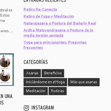
Retiro Re-Conecta
bral es
 Estos
Retiro de Yoga y Meditación
una
Natarajasana o Postura del Bailarín Real
Ardha Matsyendrasana o Postura de la
ones. ...
media torsión sentada
Yoga para principiantes: Preguntas
frecuentes
CATEGORÍAS
Asanas
Beneficios
Iniciándome en el Yoga
Más que asanas
Meditación
Rutinas
EN UNA
OS
INSTAGRAM