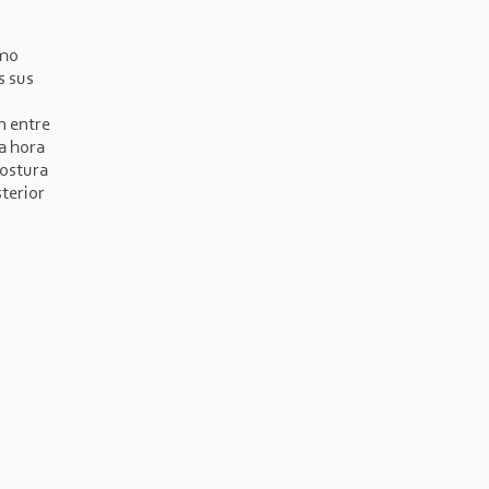
ómo
s sus
n entre
la hora
postura
terior