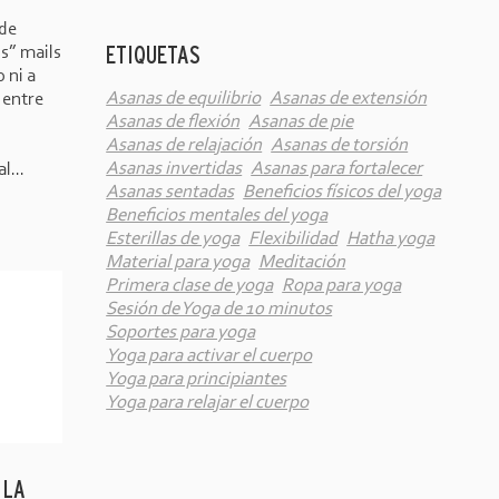
 de
ETIQUETAS
s” mails
 ni a
Asanas de equilibrio
Asanas de extensión
 entre
Asanas de flexión
Asanas de pie
Asanas de relajación
Asanas de torsión
Asanas invertidas
Asanas para fortalecer
l...
Asanas sentadas
Beneficios físicos del yoga
Beneficios mentales del yoga
Esterillas de yoga
Flexibilidad
Hatha yoga
Material para yoga
Meditación
Primera clase de yoga
Ropa para yoga
Sesión de Yoga de 10 minutos
Soportes para yoga
Yoga para activar el cuerpo
Yoga para principiantes
Yoga para relajar el cuerpo
 LA