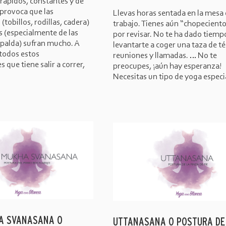
ápidos, constantes y de
 provoca que las
Llevas horas sentada en la mesa
(tobillos, rodillas, cadera)
trabajo. Tienes aún “chopeciento
s (especialmente de las
por revisar. No te ha dado tiempo
espalda) sufran mucho. A
levantarte a coger una taza de té
 todos estos
reuniones y llamadas. … No te
 que tiene salir a correr,
preocupes, ¡aún hay esperanza!
Necesitas un tipo de yoga especia
A SVANASANA O
UTTANASANA O POSTURA DE