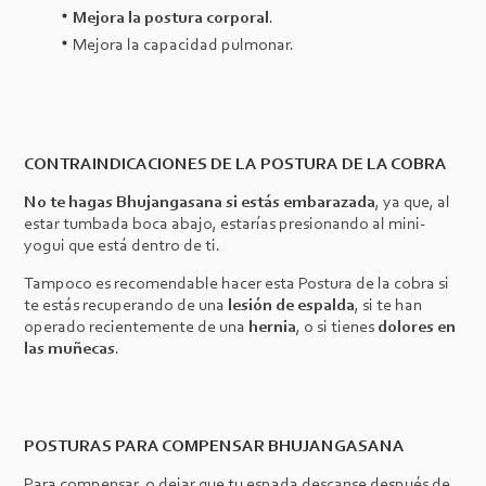
Mejora la postura corporal
.
Mejora la capacidad pulmonar.
CONTRAINDICACIONES DE LA POSTURA DE LA COBRA
No te hagas Bhujangasana si estás embarazada
, ya que, al
estar tumbada boca abajo, estarías presionando al mini-
yogui que está dentro de ti.
Tampoco es recomendable hacer esta Postura de la cobra si
te estás recuperando de una
lesión de espalda
, si te han
operado recientemente de una
hernia
, o si tienes
dolores en
las muñecas
.
POSTURAS PARA COMPENSAR BHUJANGASANA
Para compensar, o dejar que tu espada descanse después de