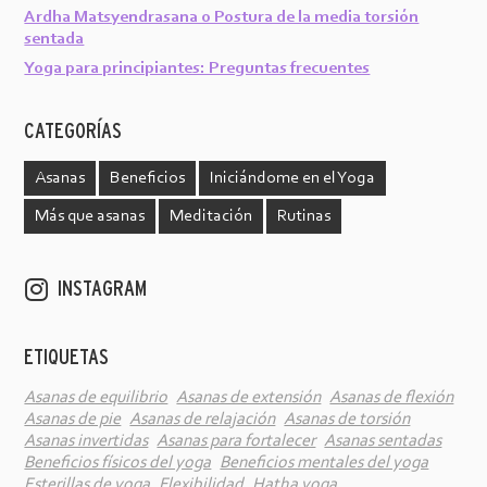
Ardha Matsyendrasana o Postura de la media torsión
sentada
Yoga para principiantes: Preguntas frecuentes
CATEGORÍAS
Asanas
Beneficios
Iniciándome en el Yoga
Más que asanas
Meditación
Rutinas
INSTAGRAM
ETIQUETAS
Asanas de equilibrio
Asanas de extensión
Asanas de flexión
Asanas de pie
Asanas de relajación
Asanas de torsión
Asanas invertidas
Asanas para fortalecer
Asanas sentadas
Beneficios físicos del yoga
Beneficios mentales del yoga
Esterillas de yoga
Flexibilidad
Hatha yoga